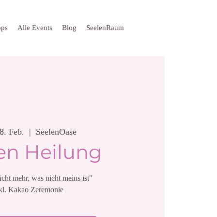
ops
Alle Events
Blog
SeelenRaum
28. Feb.
  |  
SeelenOase
n Heilung
icht mehr, was nicht meins ist"
kl. Kakao Zeremonie