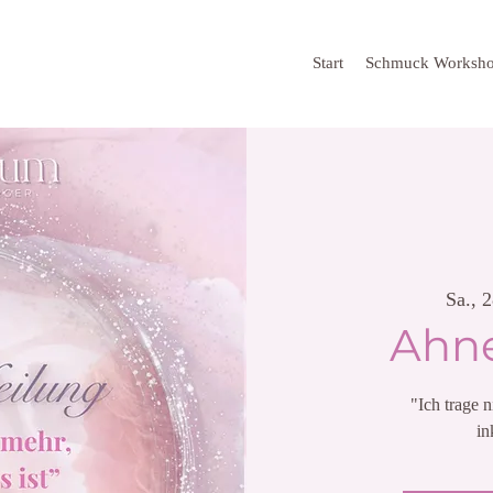
Start
Schmuck Worksh
Sa., 
Ahne
"Ich trage n
in