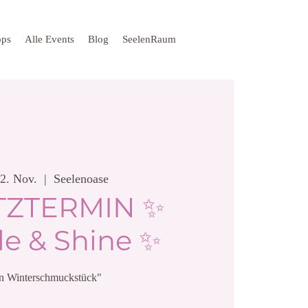
ops
Alle Events
Blog
SeelenRaum
22. Nov.
  |  
Seelenoase
TZTERMIN ✨
le & Shine ✨
n Winterschmuckstück"