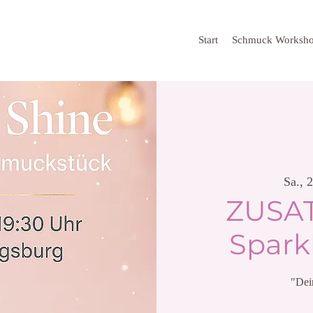
Start
Schmuck Worksh
Sa., 
ZUSA
Spark
"Dei