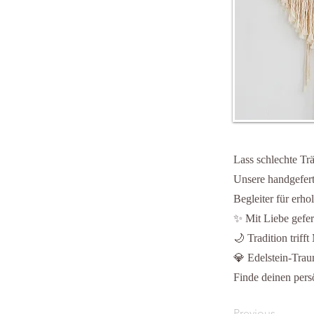
Lass schlechte Tr
Unsere handgefert
Begleiter für erh
✨ Mit Liebe gefert
🌙 Tradition triff
💎 Edelstein-Trau
Finde deinen per
Previous