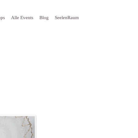
ops
Alle Events
Blog
SeelenRaum