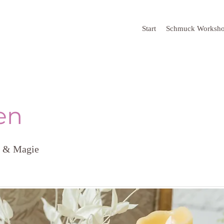
Start
Schmuck Worksh
en
e & Magie