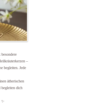
z besondere
Heilkräuterkerzen –
ne begleiten. Jede
inen ätherischen
 begleiten dich
. ✨