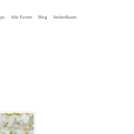
ops
Alle Events
Blog
SeelenRaum