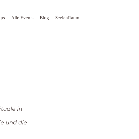
ops
Alle Events
Blog
SeelenRaum
tuale in
ie und die