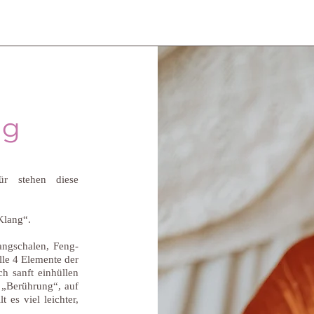
ng
ür stehen diese
 Klang“.
ngschalen, Feng-
lle 4 Elemente der
ch sanft einhüllen
e „Berührung“, auf
 es viel leichter,