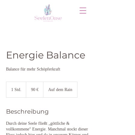
Energie Balance
Balance für mehr Schöpferkraft
90
Euro
1 Std.
1
90 €
Auf dem Rain
S
t
d
Beschreibung
Durch deine Seele fließt „göttliche &
vollkommene“ Energie. Manchmal stockt dieser
Fluss jedoch hier und da in unserem Körper und