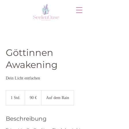
Göttinnen
Awakening
Dein Licht entfachen
90
Euro
1 Std.
1
90 €
Auf dem Rain
S
t
d
Beschreibung