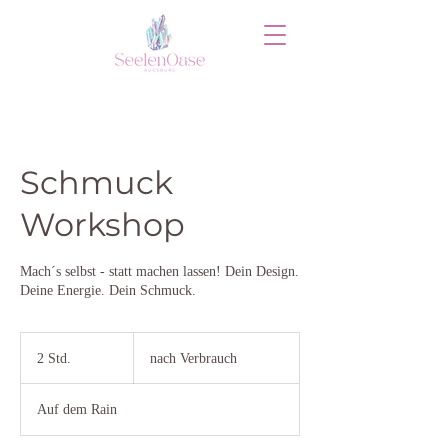
Schmuck
Workshop
Mach´s selbst - statt machen lassen! Dein Design.
Deine Energie. Dein Schmuck.
nach
Verbrauch
2 Std.
2
nach Verbrauch
S
t
Auf dem Rain
d
.